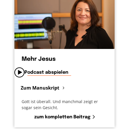
denke ich darüber nach. Und naja…mir fällt da
schon die eine oder andere Situation ein.
Beim nächsten Mal versuche ich es vielleicht
anders. Umkehren ist blöd, ja. Vor allem,
wenn ich zugeben muss, dass ich falsch
gelegen habe. Oder falsch gehandelt habe.
Aber manchmal ist Umkehren eben das einzig
Richtige. Weil es dem Leben dient.
Mehr Jesus
Podcast abspielen
Zum Manuskript
Gott ist überall. Und manchmal zeigt er
sogar sein Gesicht.
zum kompletten Beitrag