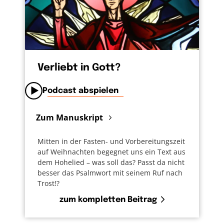
muss ich mich nicht verstellen. Ich darf
ehrlich sein– mit allem, was mich bewegt. Und
gerade das wünsche ich mir auch für meine
Familie. Den Spülmittelbehälter mit seinem
Good Vibes only Spruch? Den drehe ich um!
Verliebt in Gott?
Podcast abspielen
Zum Manuskript
Mitten in der Fasten- und Vorbereitungszeit
auf Weihnachten begegnet uns ein Text aus
dem Hohelied – was soll das? Passt da nicht
besser das Psalmwort mit seinem Ruf nach
Trost!?
zum kompletten Beitrag