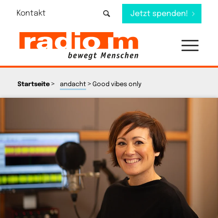
Kontakt
Jetzt spenden!
>
>
Startseite
andacht
Good vibes only