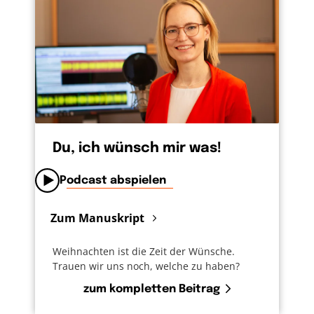
allein und planlos. Schließlich begegnet ihr ein
Engel. Der schickt Hagar zwar zurück in ihre
schwierigen Verhältnisse, sagt ihr aber auch:
Gott hat deinen Hilferuf gehört. Und Hagar
sagt staunend: Du bist der Gott, der mich
anschaut. Keiner, der nur einmal guckt, wenn
wir schreien, sondern einer, der uns wirklich
anschaut, der nach uns schaut. Weil wir ihm
Du, ich wünsch mir was!
nicht egal sind. Auch dann, wenn wir meinen,
da ist keiner.
Podcast abspielen
Zum Manuskript
Weihnachten ist die Zeit der Wünsche.
Trauen wir uns noch, welche zu haben?
zum kompletten Beitrag