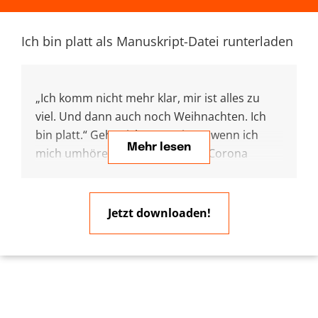
Ich bin platt als Manuskript-Datei runterladen
„Ich komm nicht mehr klar, mir ist alles zu
viel. Und dann auch noch Weihnachten. Ich
bin platt.“ Geht nicht nur mir so, wenn ich
Mehr lesen
mich umhöre: „Alles zu viel, war Corona
einigermaßen durch, fängt Putin diesen Krieg
an, überall Krise, Energie, Preise und jetzt
noch Weihnachtsstress. Früher war‘s O.K.,
Jetzt downloaden!
zwischendurch Weihnachtsmarkt, Glühwein.
Aber diesmal?“ Kann einen schon platt
machen. Da lese ich in der Bibel, wie damals
schon auch einer nicht mehr konnte. Der hat
zu sich gesagt: „Was betrübst du dich so,