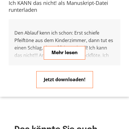
Ich KANN das nicht! als Manuskript-Datei
runterladen
Den Ablauf kenn ich schon: Erst schiefe
Pfeiftöne aus dem Kinderzimmer, dann tut es
einen Schlag, darauf folgt Gebrüll! Ich kann
Mehr lesen
das nicht!!! Armes Kind, arme Blockflöte. Ich
muss erstmal trösten und die Wut
mitaushalten. Weil es eben nicht so klappt,
wie gedacht. Einfach, mal eben, schnell.
Jetzt downloaden!
Manchmal ist es leichter alles
hinzuschmeißen, oder zu sagen: Das kann ich
nicht. Und ich will es auch gar nicht können!
Schwächen sind menschlich. Irgendwer kann
es immer besser. Trotzdem finde ich es
spannend, dass Gott sich für seine großen