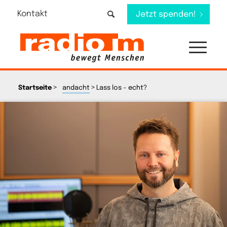
Kontakt
Jetzt spenden!
>
>
Startseite
andacht
Lass los – echt?