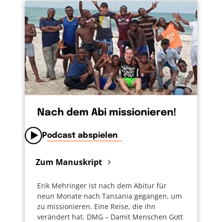
Höhepunkte im Leben miteinander. Wir beten
füreinander. Weil uns der Glaube an Jesus
verbindet. Kirche ist für mich heute nicht
mehr der Ort, an dem sich weltfremde
Fromme treffen. Sondern ich begegne dort
Menschen, die das Leben oft in seiner ganzen
Härte erlebt haben. Und die trotzdem
gemeinsam glauben, dass es da einen Gott
gibt, der auch dann noch trägt, wenn alles
Nach dem Abi missionieren!
zerbricht.
Podcast abspielen
Zum Manuskript
Erik Mehringer ist nach dem Abitur für
neun Monate nach Tansania gegangen, um
zu missionieren. Eine Reise, die ihn
verändert hat. DMG – Damit Menschen Gott