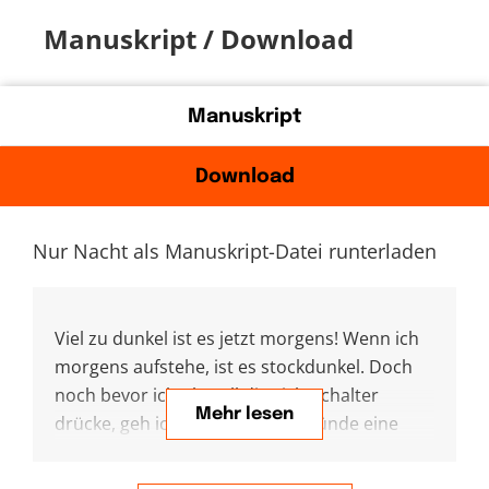
Manuskript / Download
Manuskript
Download
Nur Nacht als Manuskript-Datei runterladen
Viel zu dunkel ist es jetzt morgens! Wenn ich
morgens aufstehe, ist es stockdunkel. Doch
noch bevor ich überall die Lichtschalter
Mehr lesen
drücke, geh ich zum Tisch und zünde eine
Kerze an. Ich bleib dann einen Moment
davorstehen und genieße die Gemütlichkeit.