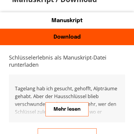
Manuskript
Download
Schlüsselerlebnis als Manuskript-Datei
runterladen
Tagelang hab ich gesucht, gehofft, Alpträume
gehabt. Aber der Hausschlüssel blieb
verschwunden. Keiner wusste mehr, wer den
Mehr lesen
Schlüssel zuletzt gehabt hat und wo er
verloren gegangen sein könnte. Ein echt
blödes Gefühl. Mit dem Eingeständnis: