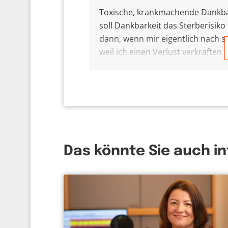
Toxische, krankmachende Dankbark
soll Dankbarkeit das Sterberisik
dann, wenn mir eigentlich nach s
weil ich einen Verlust verkraften
denke, dass ich doch in erster Li
nicht verdrängen, sagen die Psycho
Es wird aber auch laut geklagt, g
zusammen. Danken bleibt hohl u
wird. Danken ist Perspektivwech
reicher, wofür ich absolut nichts k
meinem Fall Gott heißt. Und dies
Das könnte Sie auch i
krank, sondern zufrieden.