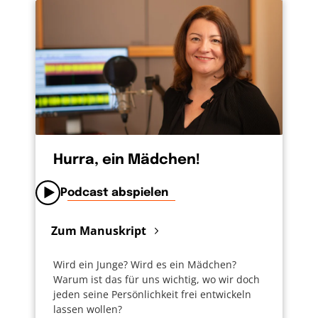
auch eine Frage der Haltung ist: „Wie will ich
mit anderen umgehen, abseits vom Nutzen,
den ich daraus habe?“, „Wie viel
Freundlichkeit schulde ich meinen
Mitmenschen allein aus dem Grund, dass
auch der andere ein von Gott geliebter
Mensch ist?“. Freundlich sein als
Grundhaltung. Weil Freundlichkeit Menschen
verbindet. Und schon das glücklich macht.
Hurra, ein Mädchen!
[1]
Podcast abspielen
https://greatergood.berkeley.edu/article/item/gener
Zum Manuskript
Wird ein Junge? Wird es ein Mädchen?
Warum ist das für uns wichtig, wo wir doch
jeden seine Persönlichkeit frei entwickeln
lassen wollen?