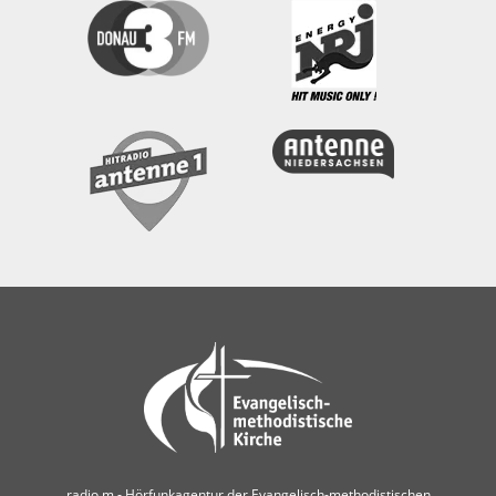
radio m ‐ Hörfunkagentur der Evangelisch-methodistischen