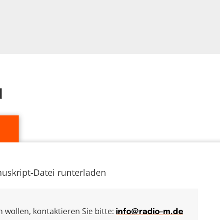
d
uskript-Datei runterladen
wollen, kontaktieren Sie bitte:
info@radio-m.de