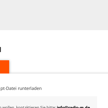
d
ipt-Datei runterladen
wollen, kontaktieren Sie bitte:
info@radio-m.de