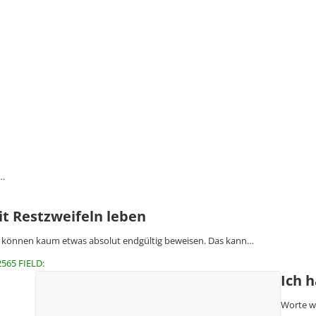
r…
it Restzweifeln leben
 können kaum etwas absolut endgültig beweisen. Das kann…
2565 FIELD:
Ich h
Worte wi