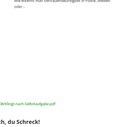
Wie erkennt man Vertrauenswürdigkeit in Politik, Medien
oder…
08/Klingt-nach-Selbstaufgabe.pdf
h, du Schreck!