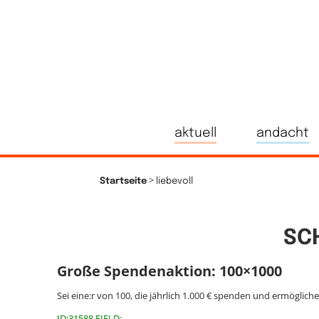
aktuell
andacht
>
Startseite
liebevoll
SC
Große Spendenaktion: 100×1000
Sei eine:r von 100, die jährlich 1.000 € spenden und ermöglich
ID:31588 FIELD: