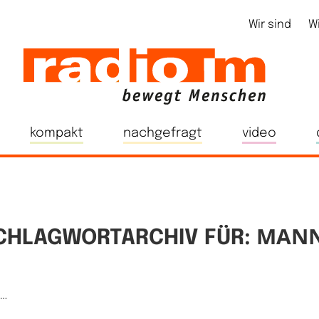
Wir sind
W
kompakt
nachgefragt
video
MAN
CHLAGWORTARCHIV FÜR:
e…