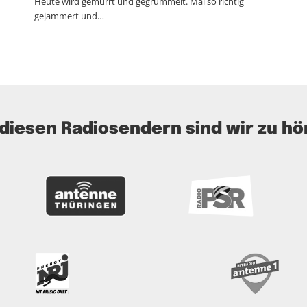
Heute wird gemurrt und gegrummelt. Mal so richtig
gejammert und…
 diesen Radiosendern sind wir zu hö