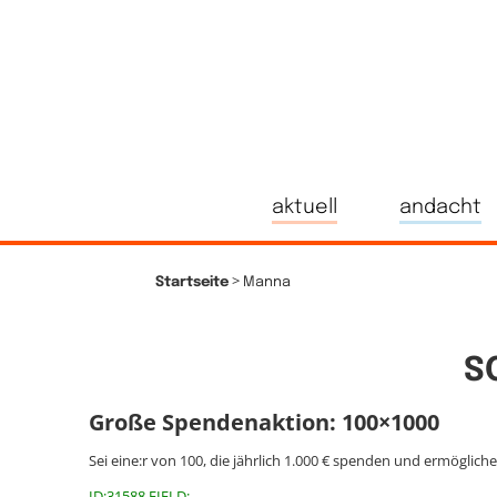
aktuell
andacht
>
Startseite
Manna
S
Große Spendenaktion: 100×1000
Sei eine:r von 100, die jährlich 1.000 € spenden und ermöglich
ID:31588 FIELD: