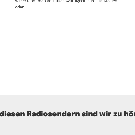
Wie erkennt man Vertrauenswürdigkeit in Politik, Medien
oder…
 diesen Radiosendern sind wir zu hö