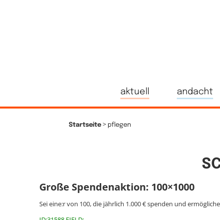
aktuell
andacht
>
Startseite
pflegen
S
Große Spendenaktion: 100×1000
Sei eine:r von 100, die jährlich 1.000 € spenden und ermöglich
ID:31588 FIELD: