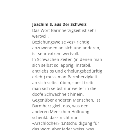
Joachim S. aus Der Schweiz
sagte:
Das Wort Barmherzigkeit ist sehr
wertvoll.
Beziehungsweise «es» richtig
anzuwenden an sich und anderen,
ist sehr extrem wertvoll.
In Schwachen Zeiten (in denen man
sich selbst so lapprig, instabil,
antriebslos und erholungsbedürftig
erlebt) muss man Barmherzigkeit
an sich selbst üben, sonst treibt
man sich selbst nur weiter in die
doofe Schwachheit hinein.
Gegenüber anderen Menschen, ist
Barmherzigkeit das, was den
anderen Menschen Hoffnung
schenkt, dass nicht nur
«Arschlöcher» (Entschuldigung für
das Wort, aber jeder weiss, was