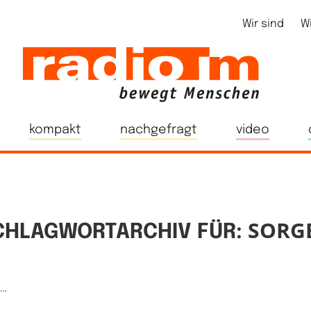
Wir sind
W
kompakt
nachgefragt
video
SORG
CHLAGWORTARCHIV FÜR:
e…