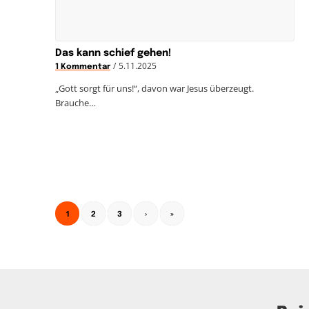
Das kann schief gehen!
/
5.11.2025
1 Kommentar
„Gott sorgt für uns!“, davon war Jesus überzeugt.
Brauche…
1
2
3
›
»