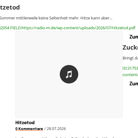
itzetod
Sommer mittlerweile keine Seltenheit mehr. Hitze kann aber…
32054 FIELD:https://radio-m.de/wp-content/uploads/2026/07/Hitzetod.pdf
Zum
Zuck
Bringt d
ID:31753
content/
Zum
Hitzetod
/
28.07.2026
0 Kommentare