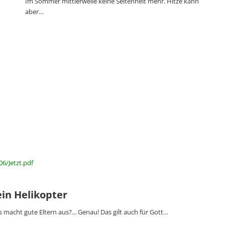
Im Sommer mittlerweile keine Seltenheit mehr. Hitze kann
aber…
6/Jetzt.pdf
in Helikopter
 macht gute Eltern aus?... Genau! Das gilt auch für Gott…