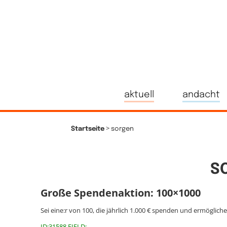
aktuell
andacht
>
Startseite
sorgen
S
Große Spendenaktion: 100×1000
Sei eine:r von 100, die jährlich 1.000 € spenden und ermöglich
ID:31588 FIELD: