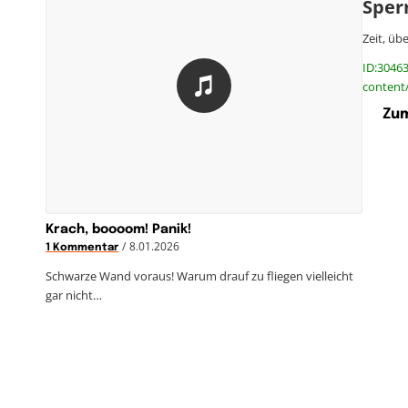
Sper
Zeit, üb
ID:30463
content
Zum
Krach, boooom! Panik!
/
8.01.2026
1 Kommentar
Schwarze Wand voraus! Warum drauf zu fliegen vielleicht
gar nicht…