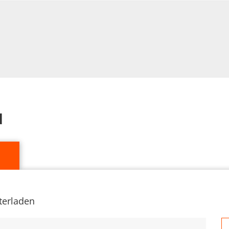
d
terladen