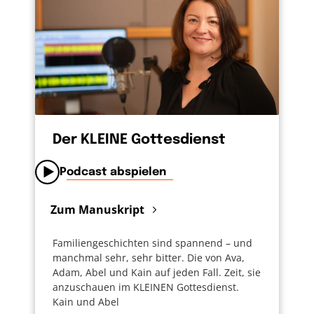
mahnt nicht ständig oder liegt mir unablässig
in den Ohren. Gott begleitet durchs Leben,
wie gute Eltern es tun. Sie sind da und
ansprechbar. Halten aus und helfen Lasten zu
tragen. Sie geben Raum und geben nicht vor,
was zu tun ist. Gott setzt auf Verantwortung.
Das ist gut, aber durchaus anstrengend für
seine Kinder.
Der KLEINE Gottesdienst
Podcast abspielen
Zum Manuskript
Familiengeschichten sind spannend – und
manchmal sehr, sehr bitter. Die von Ava,
Adam, Abel und Kain auf jeden Fall. Zeit, sie
anzuschauen im KLEINEN Gottesdienst.
Kain und Abel