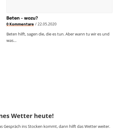
Beten – wozu?
/
22.05.2020
0 Kommentare
Beten hilft, sagen die, die es tun. Aber wann tu wir es und
was…
nes Wetter heute!
 Gespräch ins Stocken kommt, dann hilft das Wetter weiter.