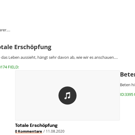
arer.…
otale Erschöpfung
 das Leben aussieht, hängt sehr davon ab, wie wir es anschauen.…
3174 FIELD:
Bete
Beten hi
ID:3395 
Totale Erschöpfung
/
11.08.2020
0 Kommentare