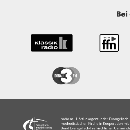
Bei
radio m ‐ Hörfunkagentur der Evangelisch-
methodistischen Kirche in Kooperation mi
Bund Evangelisch-Freikirchlicher Gemeind