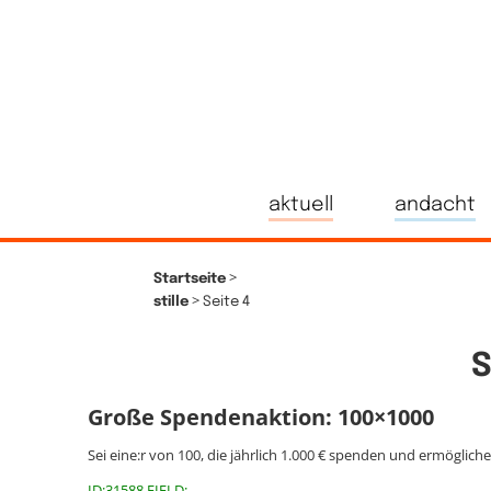
aktuell
andacht
>
Startseite
>
stille
Seite 4
Große Spendenaktion: 100×1000
Sei eine:r von 100, die jährlich 1.000 € spenden und ermöglich
ID:31588 FIELD: