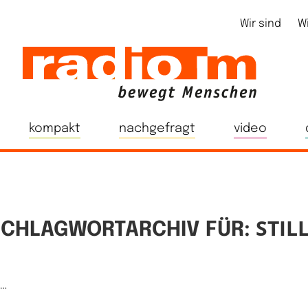
Wir sind
W
kompakt
nachgefragt
video
STIL
SCHLAGWORTARCHIV FÜR:
e…