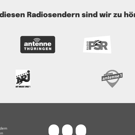
 diesen Radiosendern sind wir zu hö
t dem
en