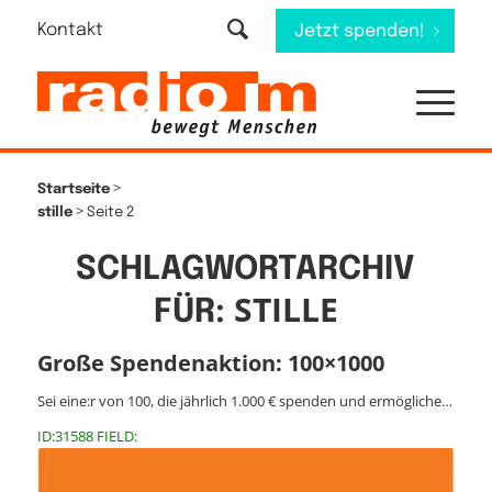
Kontakt
Jetzt spenden!
>
Startseite
>
stille
Seite 2
SCHLAGWORTARCHIV
STILLE
FÜR:
Große Spendenaktion: 100×1000
Sei eine:r von 100, die jährlich 1.000 € spenden und ermögliche…
ID:31588 FIELD: