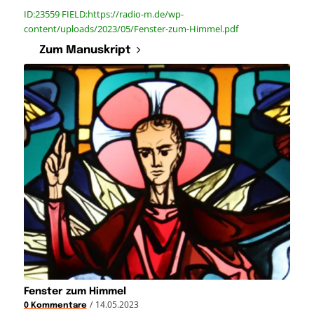
ID:23559 FIELD:https://radio-m.de/wp-
content/uploads/2023/05/Fenster-zum-Himmel.pdf
Zum Manuskript
Fenster zum Himmel
/
14.05.2023
0 Kommentare