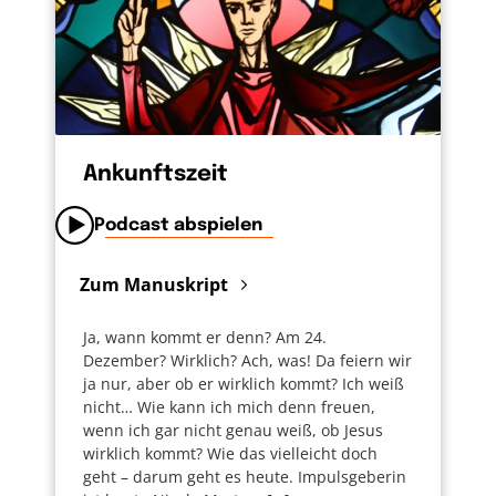
Geldbörse heraussucht. Andere haben
dadurch genügend Zeit, ihre Einkäufe in aller
Ruhe aufs Band zu legen. Und ich habe Zeit
für einen kleinen Plausch mit meiner
Nachbarin, die ich dort treffe. Lauter
wertvolle Nebeneffekte. Solche besonderen
Supermärkte sollte es viel mehr geben.
Ankunftszeit
Podcast abspielen
Zum Manuskript
Ja, wann kommt er denn? Am 24.
Dezember? Wirklich? Ach, was! Da feiern wir
ja nur, aber ob er wirklich kommt? Ich weiß
nicht… Wie kann ich mich denn freuen,
wenn ich gar nicht genau weiß, ob Jesus
wirklich kommt? Wie das vielleicht doch
geht – darum geht es heute. Impulsgeberin