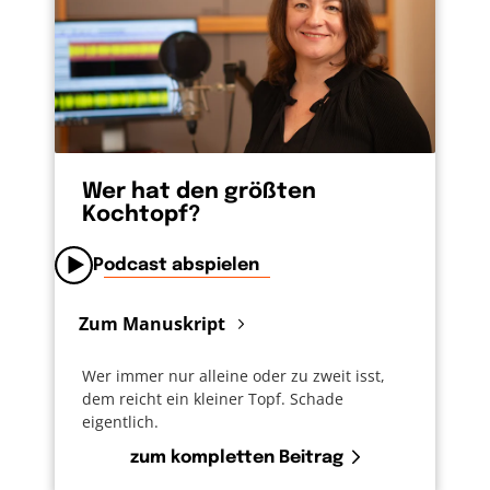
sich aufplustern und Menschen
unterdrücken. Wer bei euch der Größte sein
will, der soll sich vor allem darum kümmern,
dass es allen anderen gut geht. So wie ich es
für euch getan habe. Was für eine Ansage. An
alle, die sich Christen nennen. An alle, die
groß und wichtig sein wollen in dieser Welt.
Wer hat den größten
Kümmert euch. Zuerst um andere.
Kochtopf?
Podcast abspielen
Zum Manuskript
Wer immer nur alleine oder zu zweit isst,
dem reicht ein kleiner Topf. Schade
eigentlich.
zum kompletten Beitrag