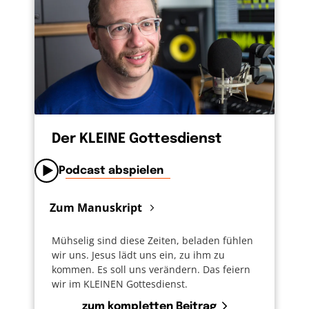
Teufel komm raus, unsere Sicht der Dinge
durchzusetzen. Und der Teufel kommt raus.
Und wir stürzen uns und andere ins
Unglück. Das Gegenmittel wäre: Ich sage, „ja,
sorry, das war ein Riesenfehler“. Das ist der
Anfang, dass sich etwas zum Guten wenden
kann.
Der KLEINE Gottesdienst
Podcast abspielen
Zum Manuskript
Mühselig sind diese Zeiten, beladen fühlen
wir uns. Jesus lädt uns ein, zu ihm zu
kommen. Es soll uns verändern. Das feiern
wir im KLEINEN Gottesdienst.
zum kompletten Beitrag