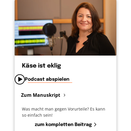
Gegenteil. Als sich Jesus nach seinem Tod,
nochmal den Menschen gezeigt hat und an
seinem Grab zwei Frauen begegnet, die ihn
erkennen, sagt er: „Geht und erzählt es
meinen Freunden, auch Petrus!“ Er benennt
Petrus ausdrücklich. Er soll dazugehören.
Mich rührt das. Mich verpflichtet das auch zu
fragen: Wen habe ich ins Aus geschickt? Und
gibt es nochmal eine Chance?
Käse ist eklig
Podcast abspielen
Zum Manuskript
Was macht man gegen Vorurteile? Es kann
so einfach sein!
zum kompletten Beitrag