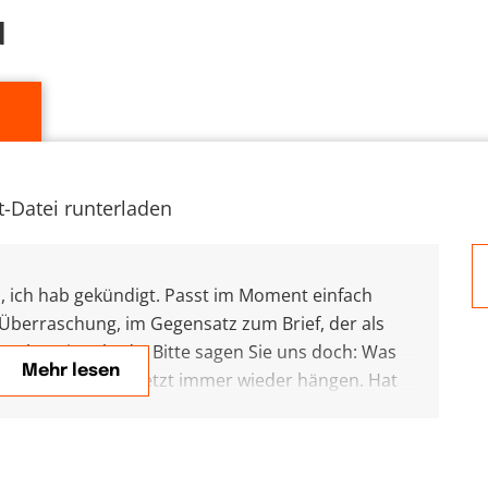
d
-Datei runterladen
io, ich hab gekündigt. Passt im Moment einfach
 Überraschung, im Gegensatz zum Brief, der als
ruckt: Wie schade! Bitte sagen Sie uns doch: Was
Mehr lesen
 Frage bleibe ich jetzt immer wieder hängen. Hat
h auch nicht. Sich mit stillem Groll in die
ichter, als offen darüber zu reden, was
gert oder enttäuscht hat. Ich habe mich jedenfalls