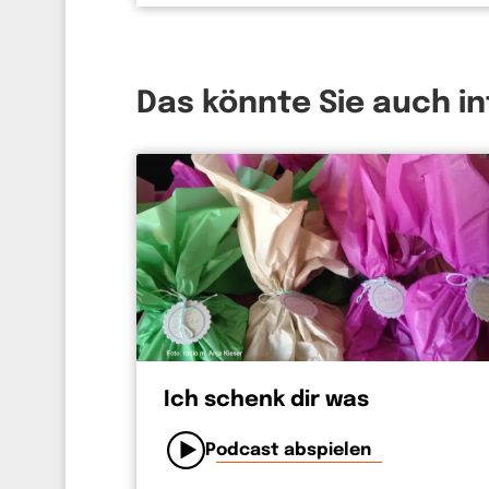
drüber gefreut, dass jemand nachf
bist mir nicht egal. Und anderseit
bin. Vergib uns unsere Schuld, w
bekanntesten Gebet der Christen 
Das könnte Sie auch i
dass alles, was zwischen uns steh
uns Mut machen, die Frage zu ste
Ich schenk dir was
Podcast abspielen