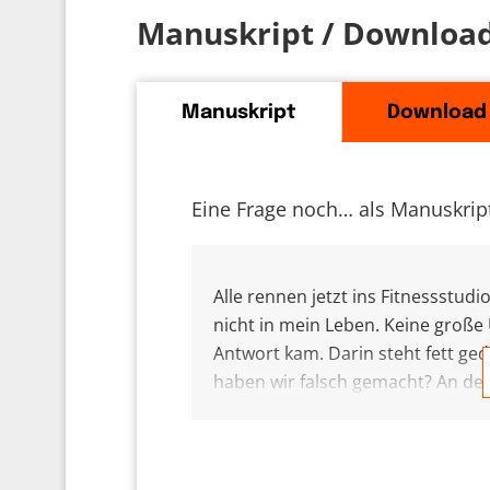
Manuskript / Downloa
Manuskript
Download
Eine Frage noch… als Manuskript
Alle rennen jetzt ins Fitnessstud
nicht in mein Leben. Keine große
Antwort kam. Darin steht fett ged
haben wir falsch gemacht? An der
mich lange keiner mehr gefragt. Ic
Schmollecke zurückzuziehen ist le
schiefgelaufen ist. Was mich geär