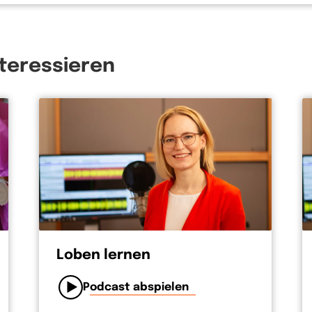
ragt. Nicht einfach nur abhakt. Weil es zeigt, du
s auch einräumt: ich weiß, dass ich nicht perfekt
ie auch wir vergeben unseren Schuldigern. Im
kommt das vor. Es erinnert mich jedes Mal daran,
nteressieren
t, aus der Welt geschafft werden kann. Gott will
llen: Was hab ich falsch gemacht?
Loben lernen
Podcast abspielen