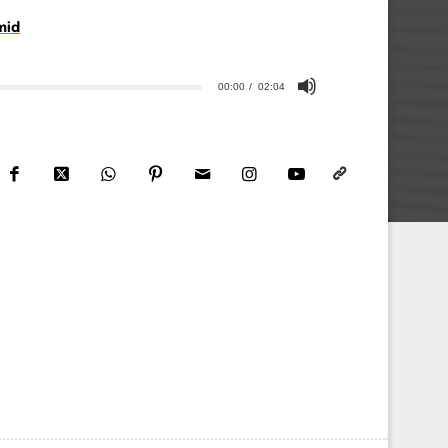
mid
00:00
02:04