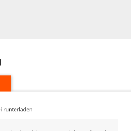
d
ei runterladen