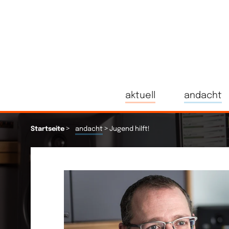
aktuell
andacht
>
>
Startseite
andacht
Jugend hilft!