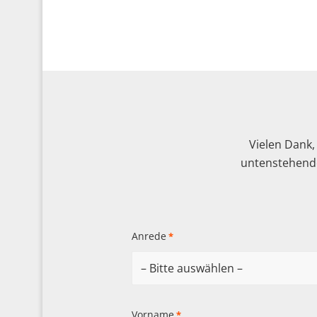
Vielen Dank,
untenstehende
Anrede
*
Vorname
*