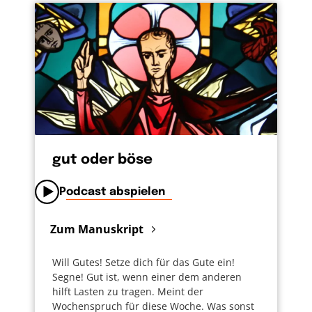
Ebenbilder Gottes können wir mit anderen
mitfühlen, uns freuen oder andere trösten.
Unter anderem diese Fähigkeiten machen das
Menschsein aus und können nicht von einer
künstlichen Intelligenz übernommen werden.
Denn zum Menschsein gehört mehr als
Informationsverarbeitung- Gott sei Dank!
gut oder böse
Podcast abspielen
Zum Manuskript
Will Gutes! Setze dich für das Gute ein!
Segne! Gut ist, wenn einer dem anderen
hilft Lasten zu tragen. Meint der
Wochenspruch für diese Woche. Was sonst