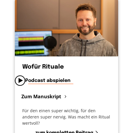
Freude denken. Dass er immer noch ein Teil
von ihnen ist, unvergessen, geliebt, vermisst.
Dass es viele gute Erinnerungen gibt.
Abendmahl feiern, ist die Liebe Gottes feiern.
Hab ich mal gelesen. Feiern, dass Jesus die
Menschen geliebt hat und immer noch liebt.
Die Liebe lädt ein, fröhlich zu feiern. Ich hoffe,
dass ich daran beim nächsten Abendmahl
denke und alle anderen auch.
Wofür Rituale
Podcast abspielen
Zum Manuskript
Für den einen super wichtig, für den
anderen super nervig. Was macht ein Ritual
wertvoll?
zum kompletten Beitrag