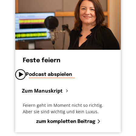
meine Last leicht. Vielleicht meint er das:
Überleg dir genau, für was du dich
einspannen lässt. Für ihn brauchen wir an
Weihnachten kein Bohei veranstalten. Seine
Liebe annehmen und anderen in Liebe
begegnen, das wäre ihm wohl schon genug.
Feste feiern
Podcast abspielen
Zum Manuskript
Feiern geht im Moment nicht so richtig.
Aber sie sind wichtig und kein Luxus.
zum kompletten Beitrag