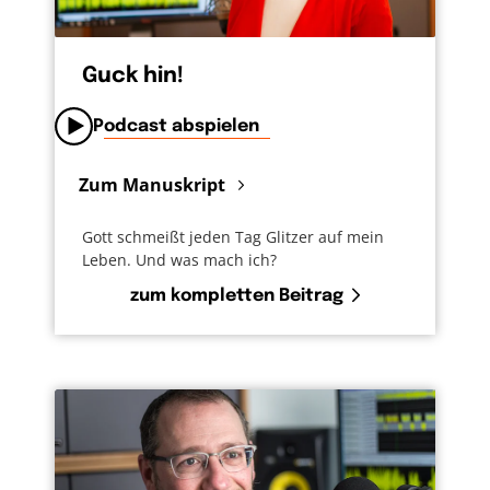
Blickrichtung. Denn da blitzt etwas von dem
auf, was Jesus uns vorgemacht hat. Vom
Vaterunser, und dem „dein Wille geschehe,
Guck hin!
wie im Himmel so auf Erden.“ Himmel auf
Erden, ja den gibt’s jetzt schon manchmal.
Podcast abspielen
Gerade im größten Chaos.
Zum Manuskript
Gott schmeißt jeden Tag Glitzer auf mein
Leben. Und was mach ich?
zum kompletten Beitrag