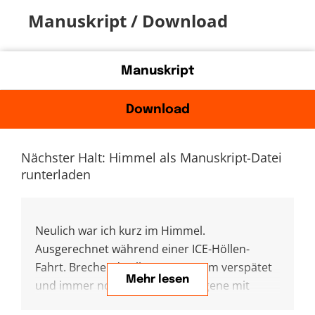
Manuskript / Download
Manuskript
Download
Nächster Halt: Himmel als Manuskript-Datei
runterladen
Neulich war ich kurz im Himmel.
Ausgerechnet während einer ICE-Höllen-
Fahrt. Brechend voller Zug, extrem verspätet
Mehr lesen
und immer noch mehr Zugestiegene mit
Babys, schweren Koffern, Krücken. Wahnsinn.