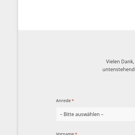
Vielen Dank,
untenstehende
Anrede
*
Vorname
*