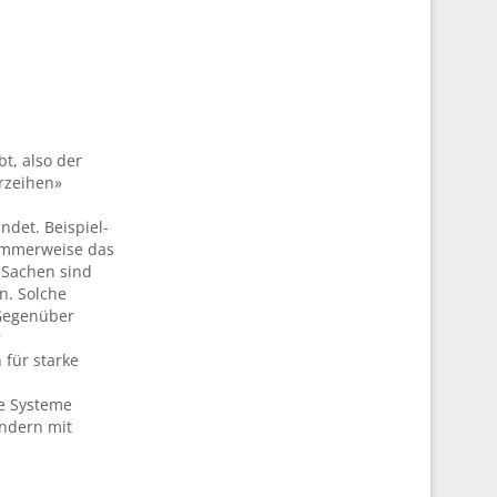
bt, also der
rzeihen»
ndet. Beispiel-
dummerweise das
 Sachen sind
n. Solche
 Gegenüber
r
 für starke
ve Systeme
ondern mit