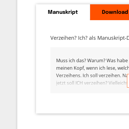
Manuskript
Download
Verzeihen? Ich? als Manuskript-
Muss ich das? Warum? Was habe d
meinen Kopf, wenn ich lese, welc
Verzeihens. Ich soll verzeihen. N
jetzt soll ICH verzeihen? Vielleich
bevor ich verzeihe. Ist völlig norm
kommen wir so weiter? Ich glaube,
blockieren wir uns vor allem wei
Klar, Unfrieden mit dem Partner
Aber macht das Spaß? Bringt das 
meinetwillen ist es schlau, das 