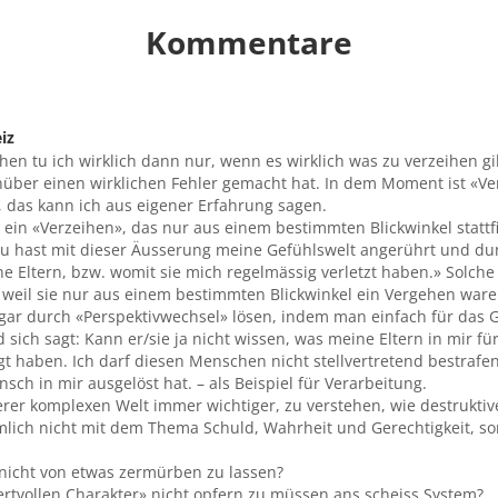
Kommentare
iz
eihen tu ich wirklich dann nur, wenn es wirklich was zu verzeihen gi
nüber einen wirklichen Fehler gemacht hat. In dem Moment ist «Ve
t, das kann ich aus eigener Erfahrung sagen.
t ein «Verzeihen», das nur aus einem bestimmten Blickwinkel stattfi
«Du hast mit dieser Äusserung meine Gefühlswelt angerührt und 
e Eltern, bzw. womit sie mich regelmässig verletzt haben.» Solche
, weil sie nur aus einem bestimmten Blickwinkel ein Vergehen ware
gar durch «Perspektivwechsel» lösen, indem man einfach für das
 sich sagt: Kann er/sie ja nicht wissen, was meine Eltern in mir fü
t haben. Ich darf diesen Menschen nicht stellvertretend bestrafen
sch in mir ausgelöst hat. – als Beispiel für Verarbeitung.
rer komplexen Welt immer wichtiger, zu verstehen, wie destrukti
ämlich nicht mit dem Thema Schuld, Wahrheit und Gerechtigkeit, s
 nicht von etwas zermürben zu lassen?
ertvollen Charakter» nicht opfern zu müssen ans scheiss System?