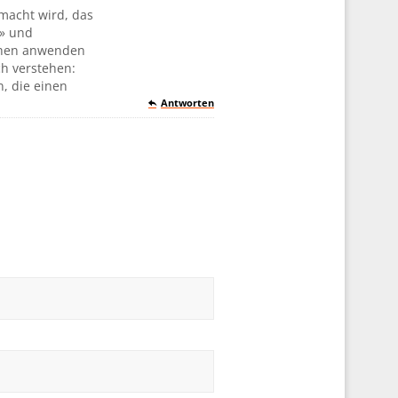
emacht wird, das
e» und
schen anwenden
ch verstehen:
n, die einen
Antworten