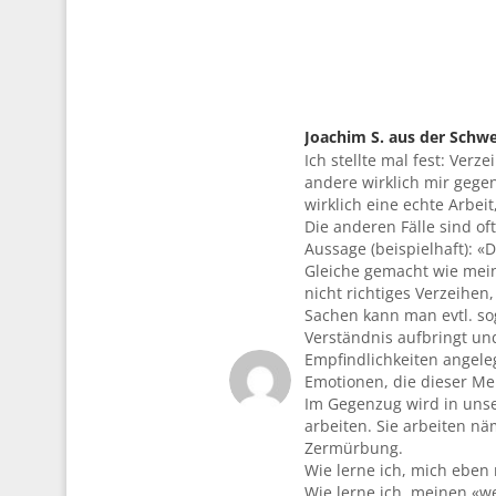
Joachim S. aus der Schwe
Ich stellte mal fest: Verz
sagte:
andere wirklich mir gege
wirklich eine echte Arbei
Die anderen Fälle sind of
Aussage (beispielhaft): 
Gleiche gemacht wie mein
nicht richtiges Verzeihen
Sachen kann man evtl. so
Verständnis aufbringt und
Empfindlichkeiten angeleg
Emotionen, die dieser Men
Im Gegenzug wird in unse
arbeiten. Sie arbeiten n
Zermürbung.
Wie lerne ich, mich eben
Wie lerne ich, meinen «w