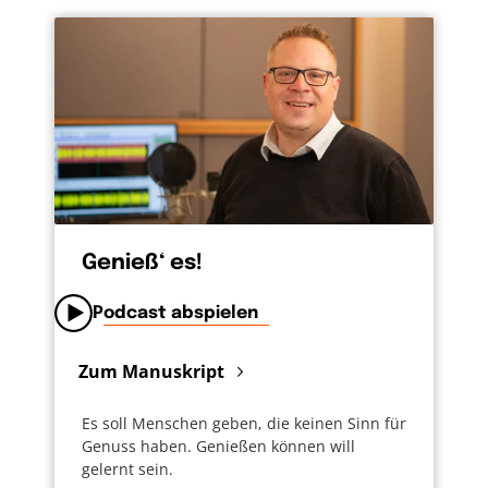
auf diesen Social Media Plattformen.
Berühmtseinwollen. Wenn das der Wunsch
ist, dann hat das meist mit mangelndem
Selbstwert zu tun. Berühmtsein macht
wertvoll. Aber das stimmt nicht. Ich, du, jeder
ist wertvoll, weil jeder ein von Gott geliebter
Mensch ist. Von Gott gewollt. Von Gott
wertgeschätzt. Und von Gott begabt. Und
manche Begabung macht dann auch
Genieß‘ es!
tatsächlich berühmt. Ob Fluch oder Segen,
das sei dahingestellt.
Podcast abspielen
Zum Manuskript
Es soll Menschen geben, die keinen Sinn für
Genuss haben. Genießen können will
gelernt sein.