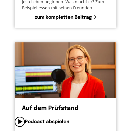
auch davon, dass wir Menschen eine
Jesu Leben beginnen. Was macht er? Zum
Beispiel essen mit seinen Freunden.
Verantwortung haben für diese Erde und
alles, was auf ihr ist.
zum kompletten Beitrag
Verantwortung für Tiere, für Pflanzen und für
Menschen. Das ist das, was mich dazu
motiviert, auch mal glutenfrei zu kochen.
Meiner Freundin zuliebe. Weil das Gluten
ihrer Gesundheit schadet. Weil ihre Seele
aufatmet, wenn sie einmal alles essen kann.
So ist es auch mit der vegetarischen oder
veganen Küche. Ich mache das meinem
Freund, meiner Freundin zuliebe.
Rücksichtnahme. Darum geht es. Es ist so, wie
es Paulus formuliert in einem Brief an die
Auf dem Prüfstand
Korinther: „Alles ist mir erlaubt, aber nicht
alles dient zum Guten“, und weiter: „Die
Podcast abspielen
Speise macht’s nicht, wie wir vor Gott stehen.