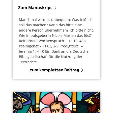
gewendet.
Zum Manuskript
Warum sollte das nicht auch heute
Manchmal wird es unbequem. Was ich? Ich
geschehen. Dort, wo ich bin. Dort, wo Du, wo
soll das machen? Kann das bitte eine
Sie sind. In Ihrem Leben. Vielleicht ja sogar
andere Person übernehmen? Ich bitte nicht.
auch durch mich. Oder durch dich.
Wie Impulsgeberin Nicole Marten das löst?
Reinhören! Wochenspruch – Lk 12, 48b
Auf jeden Fall geht Jesus nach wie vor über
Psalmgebet – Ps 63, 2-9 Predigttext –
diese Erde und berührt Menschen und
Jeremia 1, 4-10 Ein Dank an die Deutsche
Bibelgesellschaft für die Nutzung der
Situationen. Heilt und hilft. Unsichtbar und
Textrechte.
manchmal durch seine Engel und Botinnen.
zum kompletten Beitrag
Vielleicht sollten wir die Hoffnung doch nicht
aufgeben. Wieder neu Ausschau halten nach
der Rettung. Nach dem Helfer, der Helferin.
Und ihm, wo immer wir es können,
zuarbeiten.
Gib nicht auf. Mach weiter. Für diesen einen,