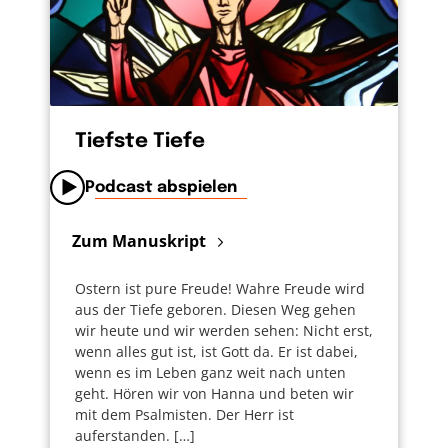
für diese eine ändert sich was.
Ich möchte beten:
Gebet
Vater im Himmel. Es gibt so viele Menschen,
Tiefste Tiefe
die wie der Kranke in unserer Geschichte oft
schon viele Jahre leiden. Durch Krankheit,
Podcast abspielen
durch Leid und Not. Viele haben die Hoffnung
aufgegeben. Viele, die stärker sind, haben sich
Zum Manuskript
abgewendet. Die in Not fühlen sich oft
Ostern ist pure Freude! Wahre Freude wird
alleingelassen. Häufig sind sie es auch.
aus der Tiefe geboren. Diesen Weg gehen
Du wendest dich ihnen zu. Du bist ihnen
wir heute und wir werden sehen: Nicht erst,
wenn alles gut ist, ist Gott da. Er ist dabei,
nahe. Die Hoffnung soll nicht verschwinden.
wenn es im Leben ganz weit nach unten
Und wir sollen in deinem Namen auf deiner
geht. Hören wir von Hanna und beten wir
Erde unterwegs sein.
mit dem Psalmisten. Der Herr ist
auferstanden. […]