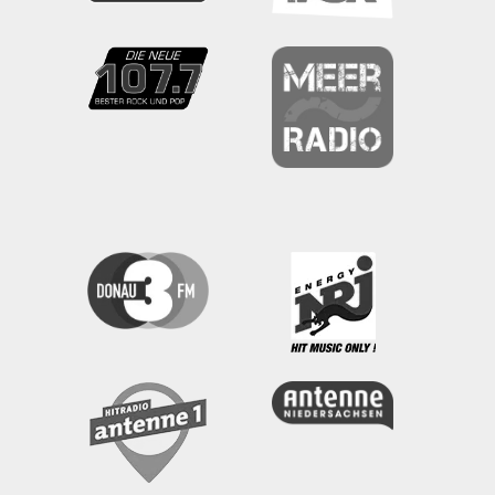
Frieden zu geben.“ Das will ich glauben. Und
ein zweites: Wenn ich dieses Gebet mit
anderen zusammen spreche, zum Beispiel im
Gottesdienst, dann vereint es mich mit
anderen, die sich – wie ich – nach
Gerechtigkeit sehnen und sich Frieden
wünschen.