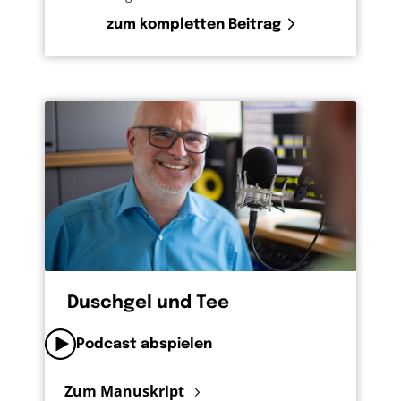
Innern bewegt. Das ist also kein Smalltalk,
zum kompletten Beitrag
sondern eine ganz innige Kommunikation, die
nur Gott und mich selbst etwas angeht. Nicht
die Öffentlichkeit soll durch irgendwelche
brillanten Formulierungen oder durch steile
Thesen in Erstaunen versetzt werden.
Vielmehr geht es um uns und unsere
Beziehung zu Gott, dem Vater, zu Gott, der
Mutter. Gott, die es gut mit mir meint und
mich aus tiefstem Herzen liebt. Zu dieser
innigen Verbindung lädt Jesus ein. Dafür
brauche ich keine Zuschauer oder
Zuhörerinnen. Sondern einen Raum, in dem
Duschgel und Tee
ich nicht abgelenkt bin durch andere
Menschen oder auch technische Geräte wie
Podcast abspielen
das Smartphone. Das kann eine Waldlichtung
sein, der Küchentisch mit einer Kerze oder
Zum Manuskript