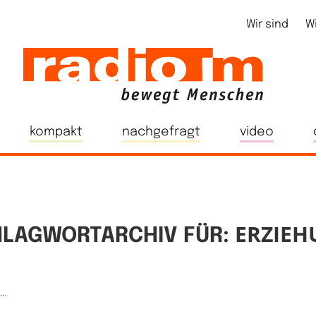
Wir sind
W
kompakt
nachgefragt
video
ERZIEH
LAGWORTARCHIV FÜR:
e…