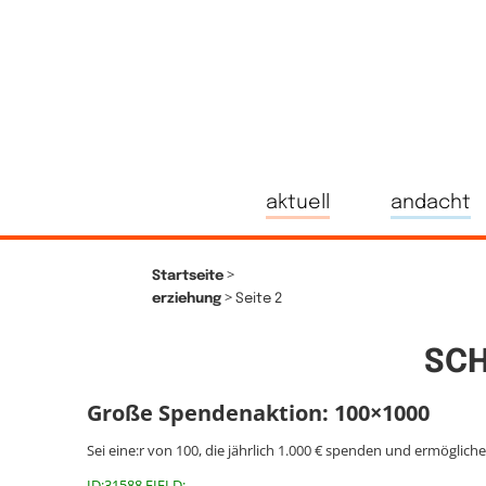
aktuell
andacht
>
Startseite
>
erziehung
Seite 2
SCH
Große Spendenaktion: 100×1000
Sei eine:r von 100, die jährlich 1.000 € spenden und ermöglich
ID:31588 FIELD: