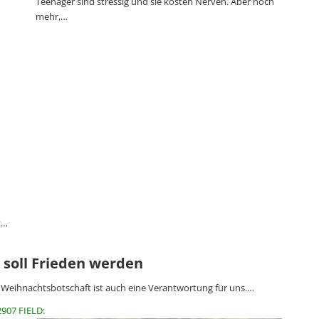
Teenager sind stressig und sie kosten Nerven. Aber noch
mehr,…
t…
 soll Frieden werden
 Weihnachtsbotschaft ist auch eine Verantwortung für uns.…
2907 FIELD: