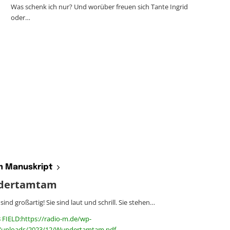
Was schenk ich nur? Und worüber freuen sich Tante Ingrid
oder…
 Manuskript
dertamtam
ind großartig! Sie sind laut und schrill. Sie stehen…
 FIELD:https://radio-m.de/wp-
/uploads/2023/12/Wundertamtam.pdf