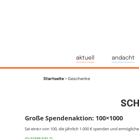
aktuell
andacht
>
Startseite
Geschenke
SCH
Große Spendenaktion: 100×1000
Sei eine:r von 100, die jährlich 1.000 € spenden und ermöglich
ID:31588 FIELD: