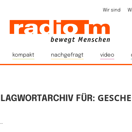
Wir sind
W
kompakt
nachgefragt
video
GESCH
LAGWORTARCHIV FÜR:
e…