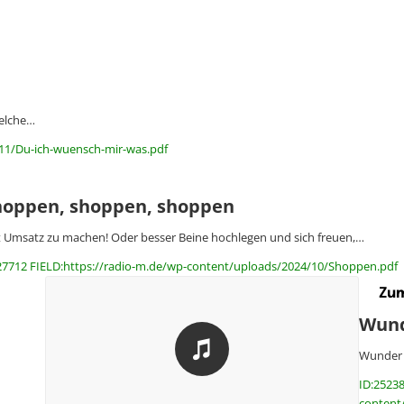
welche…
/11/Du-ich-wuensch-mir-was.pdf
hoppen, shoppen, shoppen
t Umsatz zu machen! Oder besser Beine hochlegen und sich freuen,…
27712 FIELD:https://radio-m.de/wp-content/uploads/2024/10/Shoppen.pdf
Zum
Wun
Wunder s
ID:25238
content