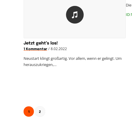
Die
ID:
Jetzt geht’s los!
/
8.02.2022
1 Kommentar
Neustart klingt großartig. Vor allem, wenn er gelingt. Um
herauszukriegen,…
1
2