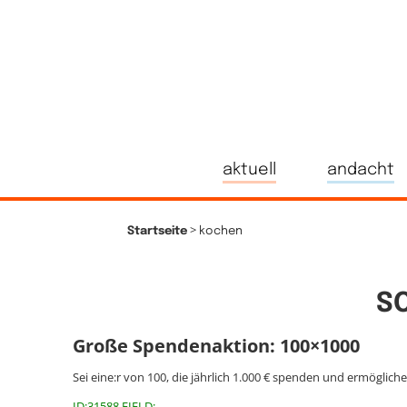
aktuell
andacht
>
Startseite
kochen
S
Große Spendenaktion: 100×1000
Sei eine:r von 100, die jährlich 1.000 € spenden und ermöglich
ID:31588 FIELD: