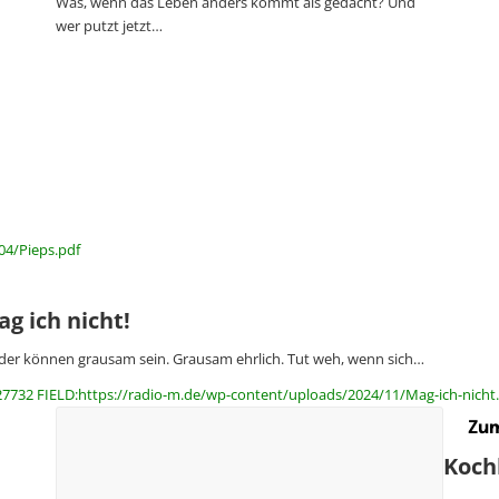
Was, wenn das Leben anders kommt als gedacht? Und
wer putzt jetzt…
04/Pieps.pdf
g ich nicht!
der können grausam sein. Grausam ehrlich. Tut weh, wenn sich…
27732 FIELD:https://radio-m.de/wp-content/uploads/2024/11/Mag-ich-nicht
Zum
Kochl