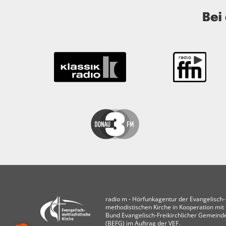
Bei
radio m ‐ Hörfunkagentur der Evangelisch-
methodistischen Kirche in Kooperation mi
Bund Evangelisch-Freikirchlicher Gemeind
(BEFG) im Auftrag der VEF.