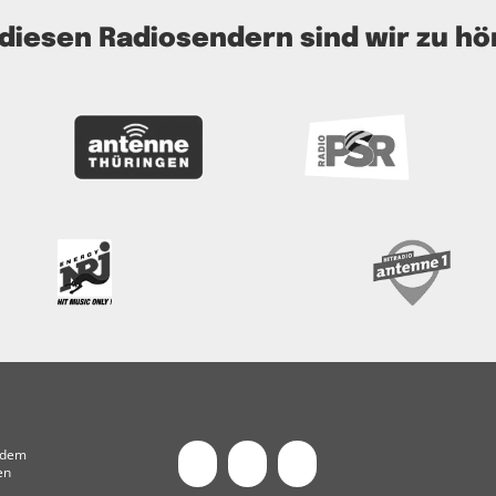
 diesen Radiosendern sind wir zu hö
t dem
en