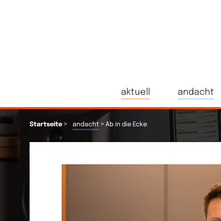
aktuell
andacht
>
>
Startseite
andacht
Ab in die Ecke