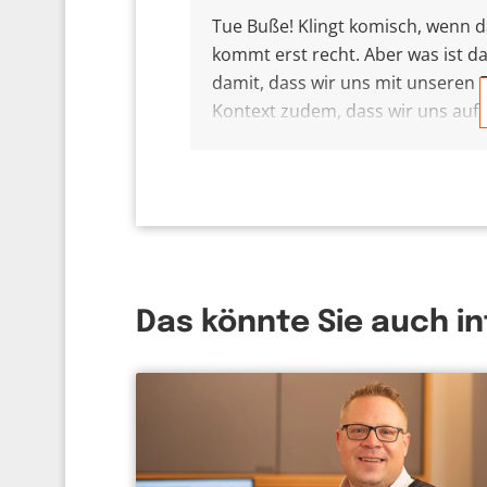
Tue Buße! Klingt komisch, wenn d
kommt erst recht. Aber was ist da
damit, dass wir uns mit unseren 
Kontext zudem, dass wir uns auf 
wer hat jetzt alles einen Typen i
? Ein ziemlich geläufiges Bild, de
beschämend. Aber für Gott scheint
der Bibel vielmehr zu den Mensche
nicht! Hör auf damit und mach‘s i
Schuldgefühle, sondern darum, d
und andere Wege zu beschreiten. 
Das könnte Sie auch i
Liebevoller oder geduldig! Mit an
Leben bereichern. Kann man mal 