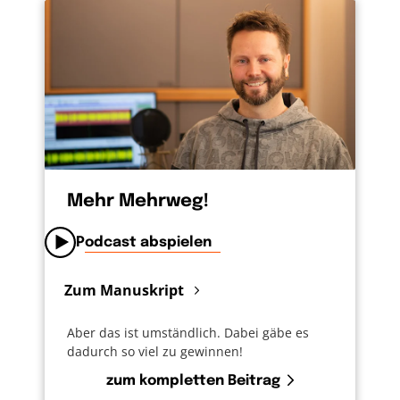
auf den sich die drei Schlagwörter beziehen
übersetzt und dann heißt es da: „Lebt mit
Neugier in der Welt. Vertraut Gott. Seid mutig
und stark. Was ihr tut und was ihr lasst:
Macht alles in Liebe.“ Ja, das klingt nach einem
Plan. Nach einem für den Kirchentag, auch
nach einem, der mir im Alltag nützlich sein
kann. Bleib neugierig! Vertrau auf Gott! Er will
dich stark und mutig machen und vergiss bei
Mehr Mehrweg!
all dem die Liebe nicht! Guter Plan.
Podcast abspielen
Zum Manuskript
Aber das ist umständlich. Dabei gäbe es
dadurch so viel zu gewinnen!
zum kompletten Beitrag