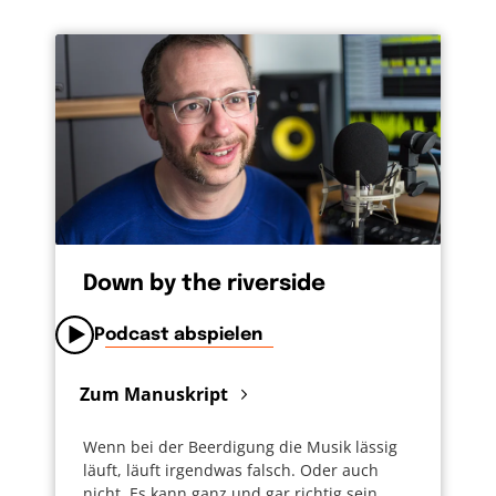
ich den Tropfen an meiner Scheibe beim
Wettrennen zusehe, freue ich mich, dass Gott
beides gemacht hat. Sonne und Regen.
Wolken und blauen Himmel. Auch in mir hat
er Freude und Trauer gemacht. Beides gehört
zum Leben. An schweren Tagen vertraue ich
darauf, dass Gott mir beisteht und Kraft gibt.
Und ich weiß, dass Gott mir auch wieder
einen schönen, sonnigen Tag schenken wird.
Down by the riverside
Podcast abspielen
Zum Manuskript
Wenn bei der Beerdigung die Musik lässig
läuft, läuft irgendwas falsch. Oder auch
nicht. Es kann ganz und gar richtig sein.