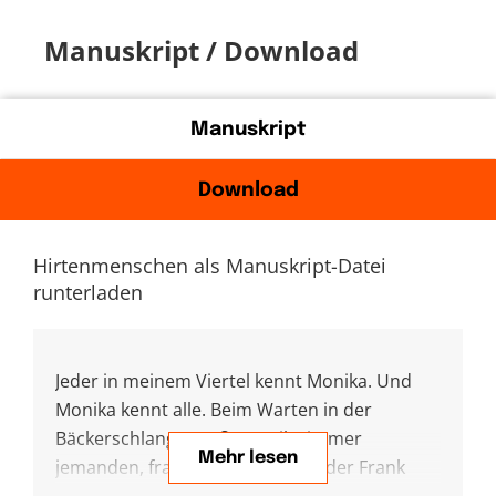
Manuskript / Download
Manuskript
Download
Hirtenmenschen als Manuskript-Datei
runterladen
Jeder in meinem Viertel kennt Monika. Und
Monika kennt alle. Beim Warten in der
Bäckerschlange grüßt Monika immer
Mehr lesen
jemanden, fragt, wie es geht, ob der Frank
wieder auf den Beinen ist und ob Steffis