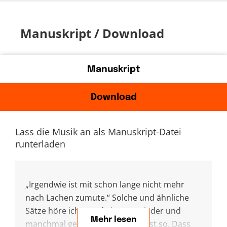
Manuskript / Download
Manuskript
Download
Lass die Musik an als Manuskript-Datei
runterladen
„Irgendwie ist mit schon lange nicht mehr
nach Lachen zumute.“ Solche und ähnliche
Sätze höre ich gerade immer wieder und
Mehr lesen
manchmal geht es mir auch selbst so. Dass