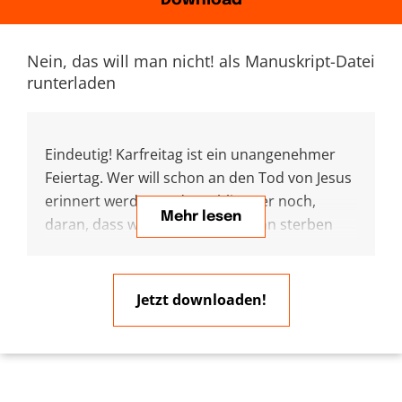
Download
Nein, das will man nicht! als Manuskript-Datei
runterladen
Eindeutig! Karfreitag ist ein unangenehmer
Feiertag. Wer will schon an den Tod von Jesus
erinnert werden? Oder schlimmer noch,
Mehr lesen
daran, dass wir selbst irgendwann sterben
müssen? Nein, das Sterben haben wir
erfolgreich aus dem Alltag verbannt. Aber was
viele verkennen, diese Verdrängungstaktik,
Jetzt downloaden!
die mag beim Tod von Freunden
funktionieren, ja vielleicht sogar bei dem von
Familienangehörigen, aber bei mir selbst?
Und bei all dem Verdrängen, ein schlechtes