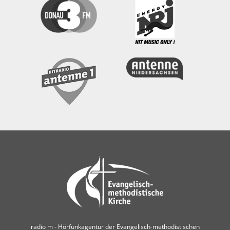
radio m ‐ Hörfunkagentur der Evangelisch-methodistischen