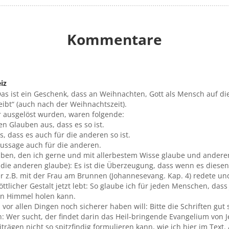
Kommentare
iz
Das ist ein Geschenk, dass an Weihnachten, Gott als Mensch auf di
ibt“ (auch nach der Weihnachtszeit).
r ausgelöst wurden, waren folgende:
en Glauben aus, dass es so ist.
s, dass es auch für die anderen so ist.
Aussage auch für die anderen.
auben, den ich gerne und mit allerbestem Wisse glaube und ander
die anderen glaube): Es ist die Überzeugung, dass wenn es diesen
r z.B. mit der Frau am Brunnen (Johannesevang. Kap. 4) redete und
ttlicher Gestalt jetzt lebt: So glaube ich für jeden Menschen, dass 
en Himmel holen kann.
or allen Dingen noch sicherer haben will: Bitte die Schriften gut
 Wer sucht, der findet darin das Heil-bringende Evangelium von J
iträgen nicht so spitzfindig formulieren kann, wie ich hier im Tex