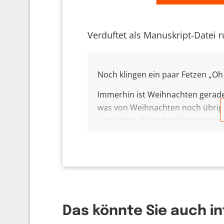
Verduftet als Manuskript-Datei 
Noch klingen ein paar Fetzen „Oh 
Immerhin ist Weihnachten gerade 
was von Weihnachten noch übrig 
war schön. Ein gutes Essen hat 
Erinnerungen ab.
Das war es also mit dem Weihnachts
Geschenk bleibt, verduftet nicht
Bratäpfel im Ofen: Dass an Weihn
gekommen ist. Das bleibt. Ungea
Das könnte Sie auch i
Die Tatsache das Gott für mich g