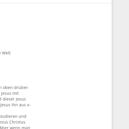
e Welt
en oben-drüber-
 Jesus mit
 dieser Jesus
Jesus ihn aus x-
 studieren und
esus Christus.
t. Aber wenn man