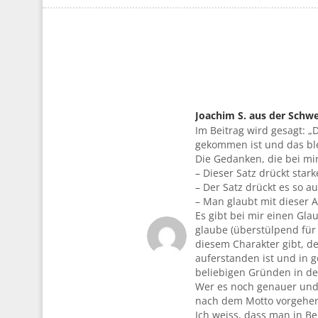
Joachim S. aus der Schwe
Im Beitrag wird gesagt: „
sagte:
gekommen ist und das ble
Die Gedanken, die bei mi
– Dieser Satz drückt stark
– Der Satz drückt es so au
– Man glaubt mit dieser 
Es gibt bei mir einen Gl
glaube (überstülpend für 
diesem Charakter gibt, de
auferstanden ist und in gö
beliebigen Gründen in d
Wer es noch genauer und v
nach dem Motto vorgehen:
Ich weiss, dass man in Be